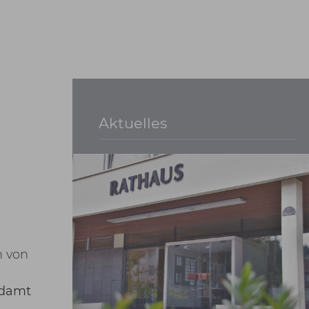
Aktuelles
e
n von
ndamt