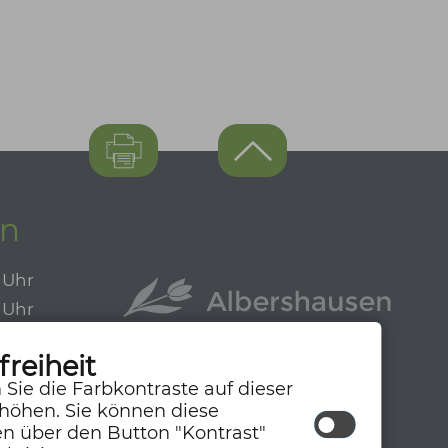
en
0 Uhr
0 Uhr
0 Uhr
freiheit
0 Uhr
 Sie die Farbkontraste auf dieser
höhen. Sie können diese
en über den Button "Kontrast"