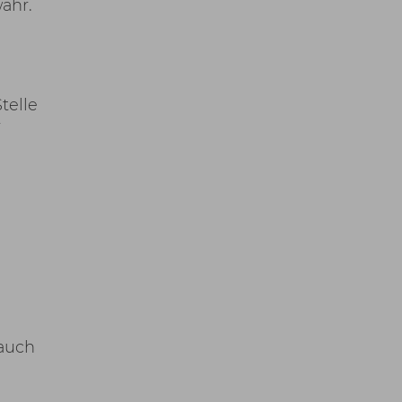
ahr.
telle
r
 auch