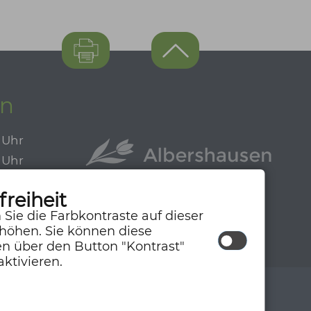
en
0 Uhr
0 Uhr
0 Uhr
freiheit
0 Uhr
 Sie die Farbkontraste auf dieser
höhen. Sie können diese
en über den Button "Kontrast"
aktivieren.
um
Datenschutzerklärung
Barrierefreiheit