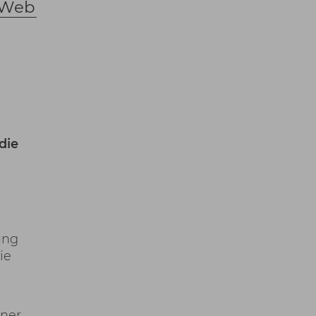
 Web
die
ung
ie
iner