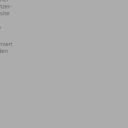
tzer-
site
m
miert
rden