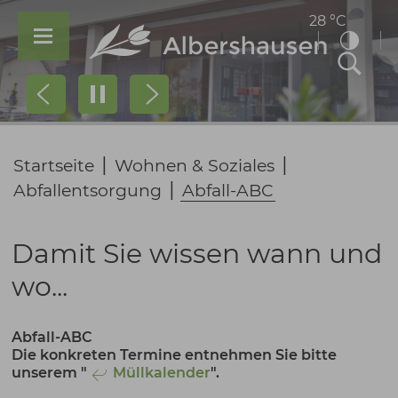
28 °C
Prev
Next
|
|
Startseite
Wohnen & Soziales
|
Abfallentsorgung
Abfall-ABC
Damit Sie wissen wann und
wo...
Abfall-ABC
Die konkreten Termine entnehmen Sie bitte
unserem "
Müllkalender
".