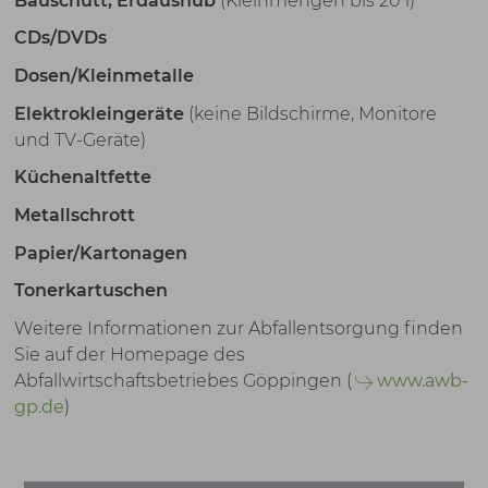
Bauschutt, Erdaushub
(Kleinmengen bis 20 l)
CDs/DVDs
Dosen/Kleinmetalle
Elektrokleingeräte
(keine Bildschirme, Monitore
und TV-Geräte)
Küchenaltfette
Metallschrott
Papier/Kartonagen
Tonerkartuschen
Weitere Informationen zur Abfallentsorgung finden
Sie auf der Homepage des
Abfallwirtschaftsbetriebes Göppingen (
www.awb-
gp.de
)