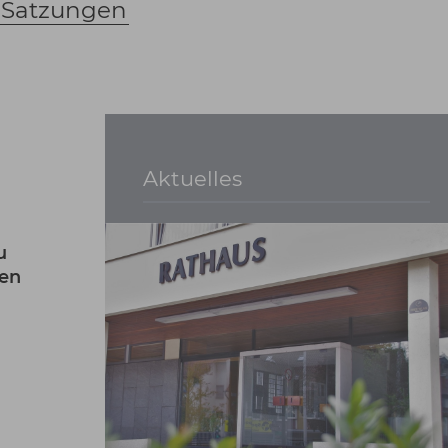
 Satzungen
Aktuelles
u
gen