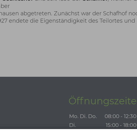
mber
shausen abgetreten. Zunächst war der Schafhof no
927 endete die Eigenständigkeit des Teilortes und
.
Öffnungszeit
Mo. Di. Do.
08:00 - 12:3
Di.
15:00 - 18:0
E-Mail schreiben
Do.
14:00 - 16:0