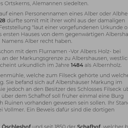
s Ortskerns, Alemannen siedelten.
 auf einen Personennamen eines Alber oder Albher
828
dürfte somit mit ihrer wohl aus der damaligen
ststellung "laut einer vorgefundenen Urkunde 
des ersten Hauses von dem gegenwärtigen Albersh
es Namens Alber recht haben.
chon mit dem Flurnamen -Vor Albers Holz- bei
s an der Markungsgrenze zu Albershausen, westli
cheint urkundlich im Jahre
1484
als Albernholz.
nkenmühle, welche zum Filseck gehörte und welch
g. Sie befand sich auf Albershäuser Markung im
ie jedoch an den Besitzer des Schlosses Filseck ü
über dem Schafhof soll früher einmal eine Burg
h Ruinen vorhanden gewesen sein sollen. Ihr Stan
i Vollmer. Ein Beweis dafür sind die dortigen
r
Öschleshof
und seit 1850 der
Schafhof
, welcher b