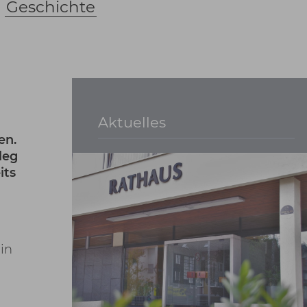
|
Geschichte
Aktuelles
en.
leg
its
in