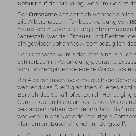
Geburt
auf der Markung, wohl im Gebiet de
Der
Ortsname
bezieht sich wahrscheinlich
Die Albershäuser Pfarrbeschreibung von
1
mündlichen Überlieferung entnommenen Fe
Jahreszahl war der Erbauer und Besitzer 
ein gewisser Johannes Alber" bezüglich d
Der Ortsname wurde darüber hinaus auch s
Schlierbach in Verbindung gebracht. Diese
vom Tannengarten gelegene Waldstück ers
Bei Albershausen lag einst auch die Sche
während des Dreißigjährigen Krieges abgin
Bereich des Schafhofes. Durch Heirat ging s
Ganz in deren Nähe am östlichen Waldrand 
gestanden haben, von der im Jahr 1844 noc
war wohl in der Nähe der heutigen Gärtnere
Flurnamen „Buschel“ und „Im Burgstall“.
Zu Albershausen gehörte von Alters her de