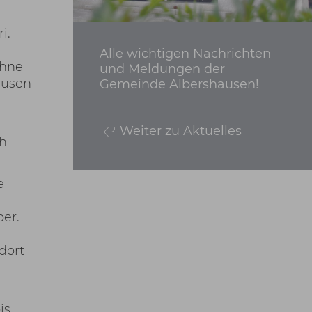
i.
Alle wichtigen Nachrichten
ohne
und Meldungen der
ausen
Gemeinde Albershausen!
Weiter zu Aktuelles
ch
e
ber.
dort
is